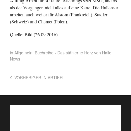
Auftrag Arbeit für 30 Jahre. Allerdings setzt MSG, anders
als der Vorgänger, nicht alles auf eine Karte. Die Hallenser
arbeiten auch weiter für Alstom (Frankreich), Stadler
(Schweiz) und Chemet (Polen).
Quelle: Bild (26.09.2016)
in
Allgemein
,
Buchreihe - Das stählerne Herz von Halle
,
News
VORHERIGER
IN ARTIKEL