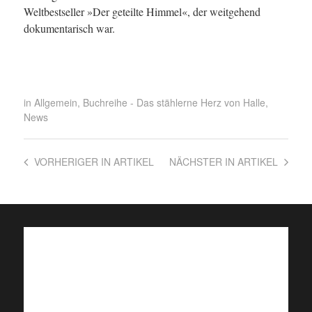
Weltbestseller »Der geteilte Himmel«, der weitgehend
dokumentarisch war.
in
Allgemein
,
Buchreihe - Das stählerne Herz von Halle
,
News
VORHERIGER
IN ARTIKEL
NÄCHSTER
IN ARTIKEL